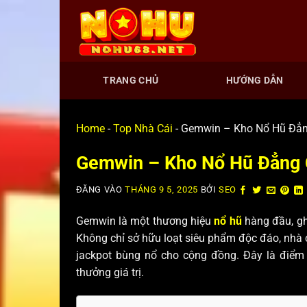
TRANG CHỦ
HƯỚNG DẪN
Home
-
Top Nhà Cái
-
Gemwin – Kho Nổ Hũ Đẳng
Gemwin – Kho Nổ Hũ Đẳng C
ĐĂNG VÀO
THÁNG 9 5, 2025
BỞI
SEO
Gemwin là một thương hiệu
nổ hũ
hàng đầu, gh
Không chỉ sở hữu loạt siêu phẩm độc đáo, nhà c
jackpot bùng nổ cho cộng đồng. Đây là điểm h
thưởng giá trị.