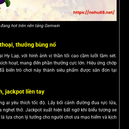
 đang hot trên nền tảng Gemwin
thoại, thưởng bùng nổ
Hy Lạp, với hình ảnh vị thần tối cao cầm lưỡi tầm sét.
c kích hoạt, mang đến phần thưởng cực lớn. Hiệu ứng chớp
 đã biến trò chơi này thành siêu phẩm được săn đón tại
, jackpot liền tay
g ai yêu thích tốc độ. Lấy bối cảnh đường đua rực lửa,
nghẹt thở. Jackpot xuất hiện bất ngờ khi biểu tượng xe
 là lựa chọn lý tưởng cho người chơi ưa mạo hiểm và kịch