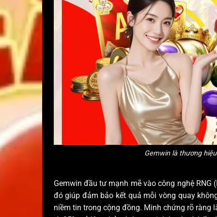
Gemwin là thương hiệu
Gemwin đầu tư mạnh mẽ vào công nghệ RNG (R
đó giúp đảm bảo kết quả mỗi vòng quay không t
niềm tin trong cộng đồng. Minh chứng rõ ràng l