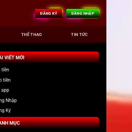
ĐĂNG KÝ
ĐĂNG NHẬP
THỂ THAO
TIN TỨC
ÀI VIẾT MỚI
 tiền
 tiền
i app
ng Nhập
ng Ký
ANH MỤC