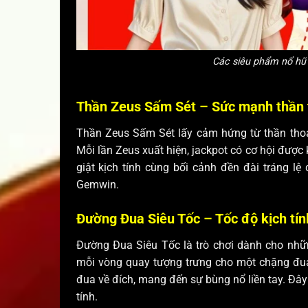
Các siêu phẩm nổ hũ
Thần Zeus Sấm Sét – Sức mạnh thần 
Thần Zeus Sấm Sét lấy cảm hứng từ thần thoại 
Mỗi lần Zeus xuất hiện, jackpot có cơ hội đượ
giật kịch tính cùng bối cảnh đền đài tráng lệ
Gemwin.
Đường Đua Siêu Tốc – Tốc độ kịch tính
Đường Đua Siêu Tốc là trò chơi dành cho nhữn
mỗi vòng quay tượng trưng cho một chặng đua 
đua về đích, mang đến sự bùng nổ liền tay. Đây
tính.