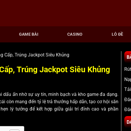
GAME BÀI
CASINO
LÔ ĐỀ
 Cấp, Trúng Jackpot Siêu Khủng
B
ấp, Trúng Jackpot Siêu Khủng
Rút
Nạp
Tả
i dấu ấn nhờ sự uy tín, minh bạch và kho game đa dạng.
Đă
ái còn mang đến tỷ lệ trả thưởng hấp dẫn, tạo cơ hội săn
ẹn lý tưởng để kết hợp giữa giải trí đỉnh cao và phần
Đă
D