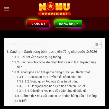
ĐĂNG KÝ
ĐĂNG NHẬP
Table of Contents
Casino – Sảnh sòng bài trực tuyến đẳng cấp quốc tế 2026
1. Đôi nét về casino tại hệ thống
2. Các tiêu chí cốt lõi để nhận biết casino trực tuyến đáng
tiền
3. Khám phá các tựa game đang được yêu thích nhất
3.1. Baccarat trực tuyến biến động hỏa tốc
3.2. Vòng quay Roulette tối giản dễ trúng
3.3. Blackjack cân não kịch tính đến phút cuối
3.4. Các dòng kèo phụ độc đáo tăng độ hấp dẫn
5. Điểm mặt 5 nhà cái casino ăn khách hàng đầu hệ thống
Lời kết