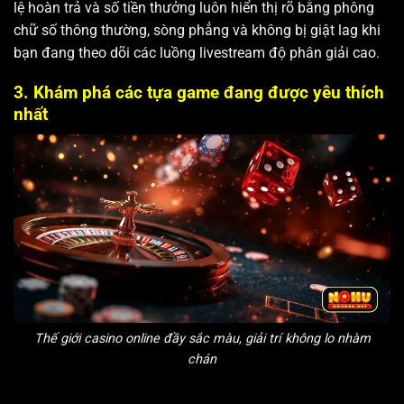
lệ hoàn trả và số tiền thưởng luôn hiển thị rõ bằng phông
chữ số thông thường, sòng phẳng và không bị giật lag khi
bạn đang theo dõi các luồng livestream độ phân giải cao.
3. Khám phá các tựa game đang được yêu thích
nhất
Thế giới casino online đầy sắc màu, giải trí không lo nhàm
chán