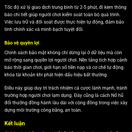
Tốc độ xử lý giao dịch trung bình từ 2-5 phút, đi kèm thông
báo chi tiết giúp người chơi kiểm soát toàn bộ quá trình.
Việc lưu trữ và đối soát được thực hiện tự động, đảm bảo
tính chính xác và minh bạch tuyệt đối.
Bảo vệ quyền lợi
Chính sách bảo mật không chỉ dừng lại ở dữ liệu mà còn
mở rộng sang quyền lợi người chơi. Nền tảng tích hợp cảnh
báo thời gian chơi, giới hạn số tiền nạp và cơ chế tự động
khóa tài khoản khi phát hiện dấu hiệu bất thường.
Điều này giúp duy trì trách nhiệm cá cược lành mạnh, tránh
trường hợp người chơi lạm dụng. Đây cũng là cách Nổ hũ
đổi thưởng đồng hành lâu dài với cộng đồng trong việc xây
dựng môi trường công bằng, an toàn.
Kết luận