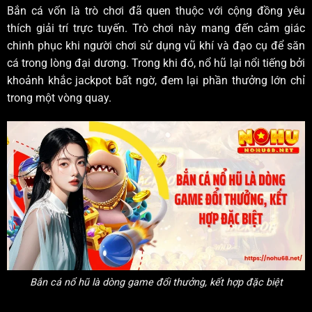
Bắn cá vốn là trò chơi đã quen thuộc với cộng đồng yêu
thích giải trí trực tuyến. Trò chơi này mang đến cảm giác
chinh phục khi người chơi sử dụng vũ khí và đạo cụ để săn
cá trong lòng đại dương. Trong khi đó, nổ hũ lại nổi tiếng bởi
khoảnh khắc jackpot bất ngờ, đem lại phần thưởng lớn chỉ
trong một vòng quay.
Bắn cá nổ hũ là dòng game đổi thưởng, kết hợp đặc biệt