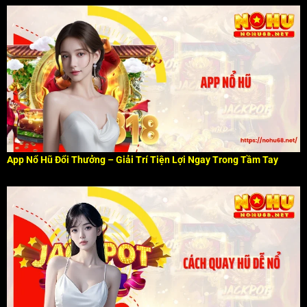
App Nổ Hũ Đổi Thưởng – Giải Trí Tiện Lợi Ngay Trong Tầm Tay