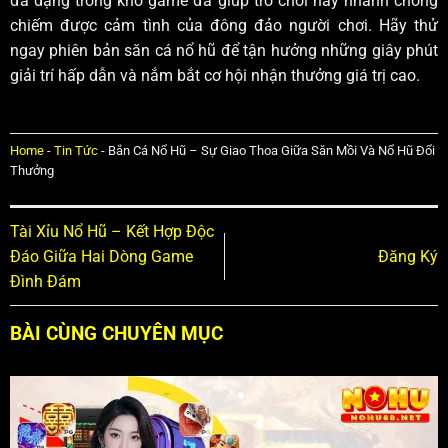
đa dạng trong kho game đã giúp trò chơi này nhanh chóng
chiếm được cảm tình của đông đảo người chơi. Hãy thử
ngay phiên bản săn cá nổ hũ để tận hưởng những giây phút
giải trí hấp dẫn và nắm bắt cơ hội nhận thưởng giá trị cao.
Home
-
Tin Tức
-
Bắn Cá Nổ Hũ – Sự Giao Thoa Giữa Săn Mồi Và Nổ Hũ Đổi
Thưởng
Tài Xỉu Nổ Hũ – Kết Hợp Độc
Đáo Giữa Hai Dòng Game
Đăng Ký
Đình Đám
BÀI CÙNG CHUYÊN MỤC